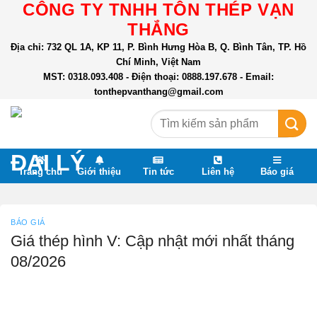
CÔNG TY TNHH TÔN THÉP VẠN
Skip
to
THẮNG
content
Địa chỉ: 732 QL 1A, KP 11, P. Bình Hưng Hòa B, Q. Bình Tân, TP. Hồ
Chí Minh, Việt Nam
MST: 0318.093.408 - Điện thoại: 0888.197.678 - Email:
tonthepvanthang@gmail.com
Tìm
kiếm:
Trang chủ
Giới thiệu
Tin tức
Liên hệ
Báo giá
BÁO GIÁ
Giá thép hình V: Cập nhật mới nhất tháng
08/2026