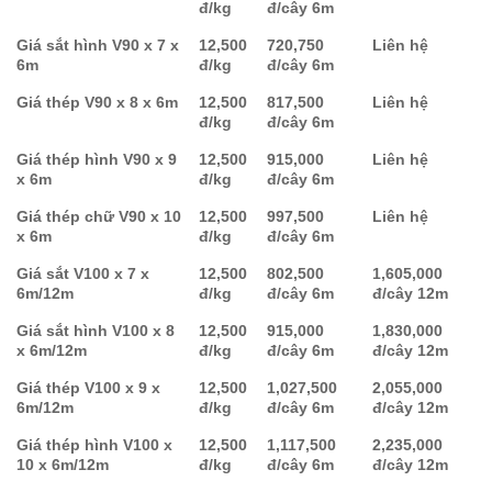
đ/kg
đ/cây 6m
Giá sắt hình V90 x 7 x
12,500
720,750
Liên hệ
6m
đ/kg
đ/cây 6m
Giá thép V90 x 8 x 6m
12,500
817,500
Liên hệ
đ/kg
đ/cây 6m
Giá thép hình V90 x 9
12,500
915,000
Liên hệ
x 6m
đ/kg
đ/cây 6m
Giá thép chữ V90 x 10
12,500
997,500
Liên hệ
x 6m
đ/kg
đ/cây 6m
Giá sắt V100 x 7 x
12,500
802,500
1,605,000
6m/12m
đ/kg
đ/cây 6m
đ/cây 12m
Giá sắt hình V100 x 8
12,500
915,000
1,830,000
x 6m/12m
đ/kg
đ/cây 6m
đ/cây 12m
Giá thép V100 x 9 x
12,500
1,027,500
2,055,000
6m/12m
đ/kg
đ/cây 6m
đ/cây 12m
Giá thép hình V100 x
12,500
1,117,500
2,235,000
10 x 6m/12m
đ/kg
đ/cây 6m
đ/cây 12m