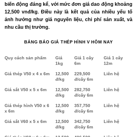
biến động đáng kể, với mức đơn giá dao động khoảng
12,500 vnđ/kg. Điều này là kết quả của nhiều yếu tố
ảnh hưởng như giá nguyên liệu, chi phí sản xuất, và
nhu cầu thị trường.
BẢNG BÁO GIÁ THÉP HÌNH V HÔM NAY
Quy cách sản phẩm
Giá
Giá 1 cây
Giá 1 cây
1kg
6m
12m
Giá thép V50 x 4 x 6m
12,500
229,500
Liên hệ
đ/kg
đ/cây 6m
Giá sắt V50 x 5 x 6m
12,500
282,750
Liên hệ
đ/kg
đ/cây 6m
Giá thép hình V50 x 6
12,500
357,750
Liên hệ
x 6m
đ/kg
đ/cây 6m
Giá sắt V60 x 5 x 6m
12,500
342,750
Liên hệ
đ/kg
đ/cây 6m