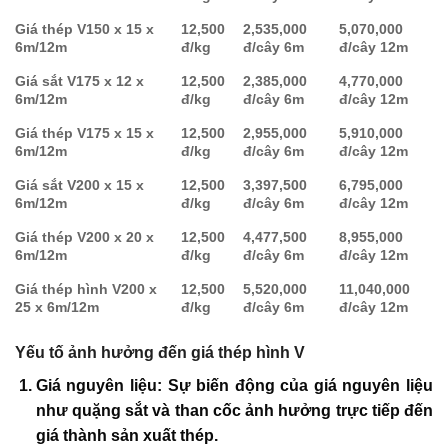
Giá thép V150 x 15 x
12,500
2,535,000
5,070,000
6m/12m
đ/kg
đ/cây 6m
đ/cây 12m
Giá sắt V175 x 12 x
12,500
2,385,000
4,770,000
6m/12m
đ/kg
đ/cây 6m
đ/cây 12m
Giá thép V175 x 15 x
12,500
2,955,000
5,910,000
6m/12m
đ/kg
đ/cây 6m
đ/cây 12m
Giá sắt V200 x 15 x
12,500
3,397,500
6,795,000
6m/12m
đ/kg
đ/cây 6m
đ/cây 12m
Giá thép V200 x 20 x
12,500
4,477,500
8,955,000
6m/12m
đ/kg
đ/cây 6m
đ/cây 12m
Giá thép hình V200 x
12,500
5,520,000
11,040,000
25 x 6m/12m
đ/kg
đ/cây 6m
đ/cây 12m
Yếu tố ảnh hưởng đến giá thép hình V
Giá nguyên liệu: Sự biến động của giá nguyên liệu
như quặng sắt và than cốc ảnh hưởng trực tiếp đến
giá thành sản xuất thép.