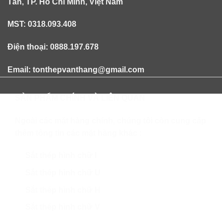
Tân, TP. Hồ Chí Minh, Việt Nam
MST: 0318.093.408
Điện thoại: 0888.197.678
Email: tonthepvanthang@gmail.com
SẢN PHẨM CHÍNH VÀ LIÊN QUAN
Ngoài các mặt hàng chính, chúng tôi còn cung cấp
thêm tông tin các mặt hàng khác :
Sắt thép hình chữ I
Sắt thép hình chữ U
Sắt thép hình chữ H
Sắt thép hình chữ V